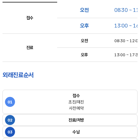
외래진료시간
오전
08:30 ~ 11
-
구분,
접수
접수시간,
오후
13:00 ~ 16
진료시간,
비고
오전
08:30 ~ 12:0
내용이
진료
보여집니다
오후
13:00 ~ 17:3
외래진료순서
접수
01
초진/재진
사전예약
02
진료/처방
03
수납