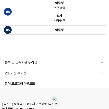
약수령
본관 약국
04
검사
센터/본관
05
약수령
본부 및 소속기관 누리집
관련기관 누리집
한글뷰어프로그램다운로드
pdf뷰어프로그램다운로드
ppt뷰어프로그램다운로드
뷰어 프로그램 다운로드
(32601) 충청남도 공주시 고분티로 623-21
안내전화
041-850-5700