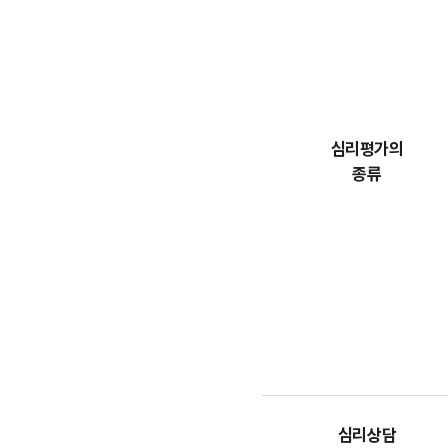
절차에
따른
내용
(심리평가,
심리평가의
종류,
심리평가의
심리상담)
종류
을
보여줍니다.
심리상담