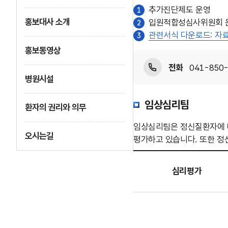
추가진단제도 운영
1
홍보대사 소개
입원적합성심사위원회 
2
관련서식 다운로드: 자료
3
홍보동영상
전화
041-850-5
병원시설
임상심리팀
환자의 권리와 의무
임상심리팀은 정신질환자에 대
오시는길
평가하고 있습니다. 또한 정
임상심리팀
평가
심리평가
절차
-
임상심리팀
평가