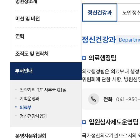
병원장소개
정신건강과
노인정
미션 및 비전
연혁
정신건강과
Departme
조직도 및 연락처
의료행정팀
부서안내
의료행정팀은 의료부내 행정 
위원회에 관한 사항, 병원신
전략기획 T/F 사무국·QI실
기획운영과
전화
041-850-
의료부
정신건강사업과
입원심사제도운영팀
국가정신의료기관으로서의 역
운영자문위원회