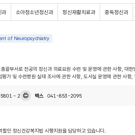
신과
소아청소년정신과
정신재활치료과
중독정신과
nt of Neuropsychiatry
총괄부서로 전공의 정신과 의료요원 수련 및 운영에 관한 사항, 대한
임평가 및 수련병원 실태 조사에 관한 사항, 도서실 운영에 관한 사항
5801 ~ 2
팩스
041-853-2095
할인 정신건강복지법 시행지원을 담당하고 있습니다.